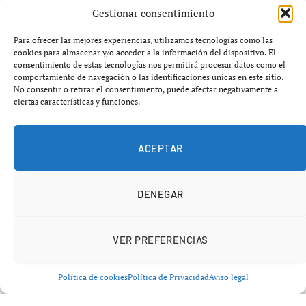
sustantivos femeninos o plurales.
Gestionar consentimiento
La RAE señala que la correcta construcción de la frase
Para ofrecer las mejores experiencias, utilizamos tecnologías como las
cookies para almacenar y/o acceder a la información del dispositivo. El
depende del género y número del complemento directo.
consentimiento de estas tecnologías nos permitirá procesar datos como el
En este sentido, se debe usar «tener clara una cosa»
comportamiento de navegación o las identificaciones únicas en este sitio.
No consentir o retirar el consentimiento, puede afectar negativamente a
cuando se refiere a un sustantivo femenino, como en el
ciertas características y funciones.
caso de «tener clara la situación». De igual manera, se
debe decir «tener claras las opciones» cuando el
sustantivo está en plural. Por otro lado, la forma «tener
ACEPTAR
claro» se mantendrá cuando la expresión va seguida de
una oración completa, como en «tenía claro que iba a
DENEGAR
dimitir».
VER PREFERENCIAS
Política de cookies
Política de Privacidad
Aviso legal