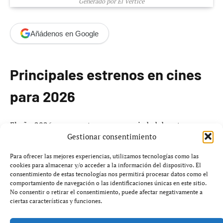
Generado por El Vértice
Añádenos en Google
Principales estrenos en cines
para 2026
El año 2026 se presenta con una variedad de estrenos
Gestionar consentimiento
cinematográficos que buscan captar la atención del
público en las salas de cine. Esta selección, presentada
Para ofrecer las mejores experiencias, utilizamos tecnologías como las
por el canal @LDCultura y elaborada por Juanma
cookies para almacenar y/o acceder a la información del dispositivo. El
consentimiento de estas tecnologías nos permitirá procesar datos como el
González, incluye una mezcla de géneros y propuestas.
comportamiento de navegación o las identificaciones únicas en este sitio.
Entre los estrenos se encuentra *Avengers: Doomsday*,
No consentir o retirar el consentimiento, puede afectar negativamente a
ciertas características y funciones.
un título que promete seguir la tradición de populares
películas de superhéroes, a pesar de una aparente