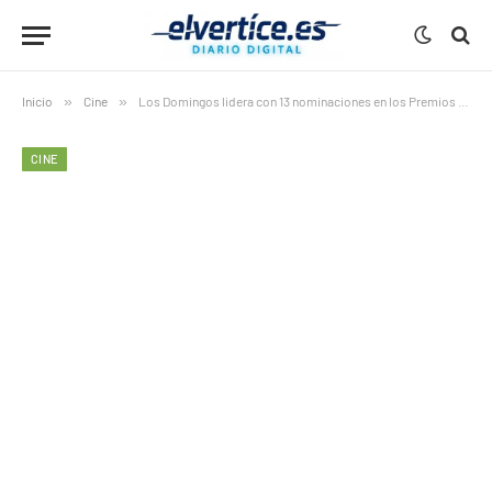
Inicio
»
Cine
»
Los Domingos lidera con 13 nominaciones en los Premios Goya
CINE