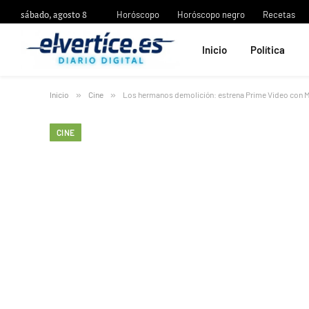
sábado, agosto 8
Horóscopo
Horóscopo negro
Recetas
Inicio
Política
Inicio
»
Cine
»
Los hermanos demolición: estrena Prime Video con 
CINE