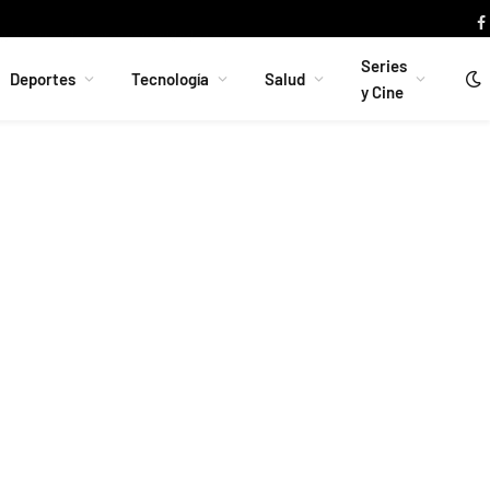
La industria china del automóvil acelera en España: ocho ciudades se preparan para fabricar coches y baterías
Series
Deportes
Tecnología
Salud
y Cine