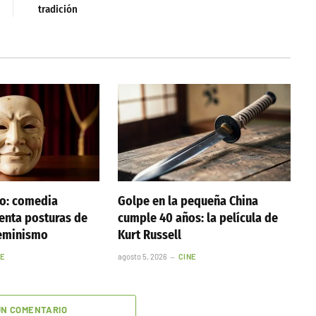
tradición
no: comedia
Golpe en la pequeña China
enta posturas de
cumple 40 años: la película de
feminismo
Kurt Russell
NE
agosto 5, 2026
CINE
UN COMENTARIO