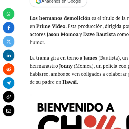
Añádenos en Google
Los hermanos demolición
es el título de la
en
Prime Video
. Esta producción, dirigida p
actores
Jason Momoa
y
Dave Bautista
como 
humor.
La trama gira en torno a
James
(Bautista), un
hermanastro
Jonny
(Momoa), un policía con 
hablarse, ambos se ven obligados a colaborar 
de su padre en
Hawái
.