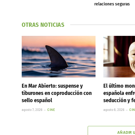
relaciones seguras
OTRAS NOTICIAS
En Mar Abierto: suspense y
El último mo
tiburones en coproducción con
española enfr
sello español
seducción y 
agosto 7, 2026
CINE
agosto 6, 2026
CI
AÑADIR 