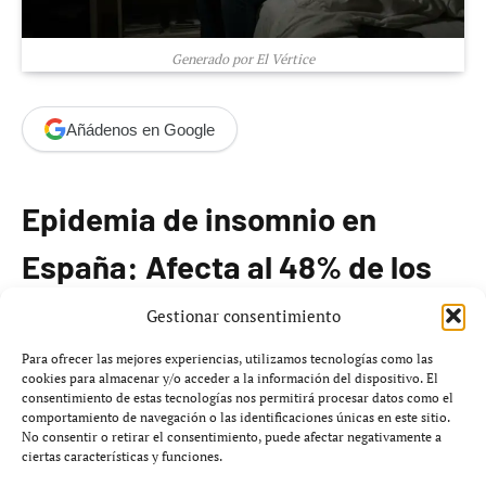
Generado por El Vértice
Añádenos en Google
Epidemia de insomnio en
España: Afecta al 48% de los
adultos
Gestionar consentimiento
Para ofrecer las mejores experiencias, utilizamos tecnologías como las
España enfrenta un desafío significativo relacionado con
cookies para almacenar y/o acceder a la información del dispositivo. El
consentimiento de estas tecnologías nos permitirá procesar datos como el
el insomnio, afectando a casi la mitad de la población
comportamiento de navegación o las identificaciones únicas en este sitio.
adulta. Según datos recientes de la Sociedad Española de
No consentir o retirar el consentimiento, puede afectar negativamente a
ciertas características y funciones.
Neurología (SEN), el
48%
de los adultos y el
25%
de los