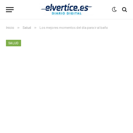
Inicio
»
Salud
»
Los mejores momentos del día para ir al baño
SALUD