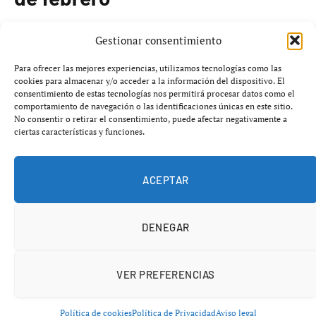
Madrid inicia febrero con una extensa agenda cultural,
Gestionar consentimiento
incluyendo una variedad de exposiciones en museos y
Para ofrecer las mejores experiencias, utilizamos tecnologías como las
centros de arte que abarcan desde grandes artistas
cookies para almacenar y/o acceder a la información del dispositivo. El
históricos hasta propuestas contemporáneas.
consentimiento de estas tecnologías nos permitirá procesar datos como el
comportamiento de navegación o las identificaciones únicas en este sitio.
No consentir o retirar el consentimiento, puede afectar negativamente a
1. El Prado multiplicado: la fotografía como
ciertas características y funciones.
memoria compartida
La primera exposición dedicada a la fotografía en el
ACEPTAR
Museo del Prado presenta más de un centenar de
imágenes de su colección, mostrando el cambio en la
percepción del arte a lo largo del tiempo.
DENEGAR
VER PREFERENCIAS
Política de cookies
Política de Privacidad
Aviso legal