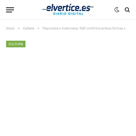
Inicio
»
Cultura
»
Mayonesa o mahonesa: RAE confirma ambas formas correctas
CULTURA