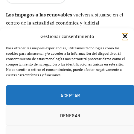
Los impagos a las renovables
vuelven a situarse en el
centro de la actualidad económica y judicial
internacional después de que la justicia de Países Bajos
Gestionar consentimiento
haya dado un paso decisivo en el proceso de embargo de
la sede del Instituto Cervantes en Utrecht. La medida
Para ofrecer las mejores experiencias, utilizamos tecnologías como las
cookies para almacenar y/o acceder a la información del dispositivo. El
forma parte de las acciones impulsadas por varios fondos
consentimiento de estas tecnologías nos permitirá procesar datos como el
acreedores que reclaman al Estado español el pago de
comportamiento de navegación o las identificaciones únicas en este sitio.
No consentir o retirar el consentimiento, puede afectar negativamente a
indemnizaciones reconocidas en distintos
ciertas características y funciones.
procedimientos arbitrales relacionados con los recortes
aplicados a las energías renovables durante las últimas
décadas.
ACEPTAR
La ejecución del embargo supone un nuevo episodio
DENEGAR
dentro de un conflicto que se prolonga desde hace años y
que ha derivado en numerosas resoluciones favorables a