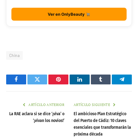
Ver en OnlyBeauty
China
Facebook
Twitter
Pinterest
LinkedIn
Tumblr
Telegr
ARTÍCULO ANTERIOR
ARTÍCULO SIGUIENTE
La RAE aclara si se dice ‘¡viva’ o
El ambicioso Plan Estratégico
‘¡vivan los novios!’
del Puerto de Cádiz: 10 claves
esenciales que transformarán la
próxima década