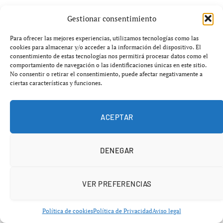
Chicago, por su parte, ha sufrido un golpe importante por
Gestionar consentimiento
lesiones en su rotación, lo que ha debilitado su
capacidad para sostener el ritmo en una división
Para ofrecer las mejores experiencias, utilizamos tecnologías como las
cookies para almacenar y/o acceder a la información del dispositivo. El
extremadamente competitiva.
consentimiento de estas tecnologías nos permitirá procesar datos como el
comportamiento de navegación o las identificaciones únicas en este sitio.
No consentir o retirar el consentimiento, puede afectar negativamente a
La reciente barrida de los Cerveceros en el Wrigley Field
ciertas características y funciones.
no solo cambió la clasificación, sino que también reforzó
la percepción de que Milwaukee tiene una estructura más
ACEPTAR
estable para sostener la lucha hasta septiembre.
DENEGAR
Oeste de la Liga Nacional: Dodgers y
VER PREFERENCIAS
Padres, un clásico moderno
Política de cookies
Política de Privacidad
Aviso legal
En el Oeste, la rivalidad entre los
Los Angeles Dodgers