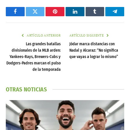
Facebook
Twitter
Pinterest
LinkedIn
Tumblr
Telegr
ARTÍCULO ANTERIOR
ARTÍCULO SIGUIENTE
Las grandes batallas
Jódar marca distancias con
divisionales de la MLB arden:
Nadal y Alcaraz: “No significa
Yankees-Rays, Brewers-Cubs y
que vayas a lograr lo mismo”
Dodgers-Padres marcan el pulso
de la temporada
OTRAS NOTICIAS