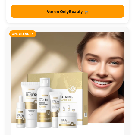
Ver en OnlyBeauty
ONLYBEAUTY