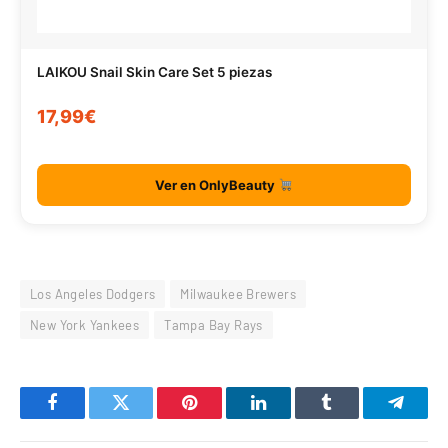
LAIKOU Snail Skin Care Set 5 piezas
17,99€
Ver en OnlyBeauty
Los Angeles Dodgers
Milwaukee Brewers
New York Yankees
Tampa Bay Rays
Facebook
Twitter
Pinterest
LinkedIn
Tumblr
Telegr