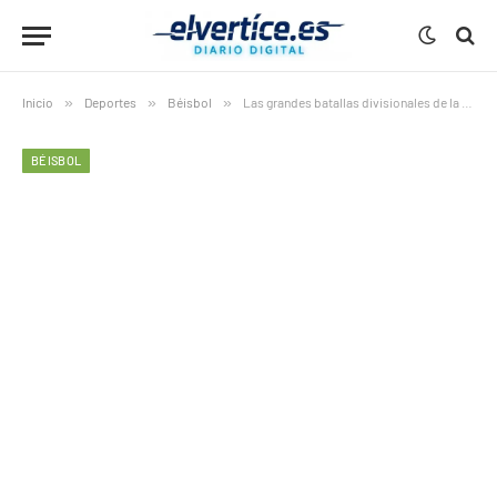
Inicio
»
Deportes
»
Béisbol
»
Las grandes batallas divisionales de la MLB arden: Yankees-Rays, Brewers-Cubs y Dodgers-Padres marcan el pulso de la temporada
BÉISBOL