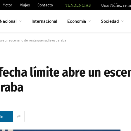
TENDENCIAS
Granada negocia 
Motor
Viajes
Contacto
Nacional
Internacional
Economía
Sociedad
 abre un escenario de venta que nadie esperaba
 fecha límite abre un esce
eraba
In