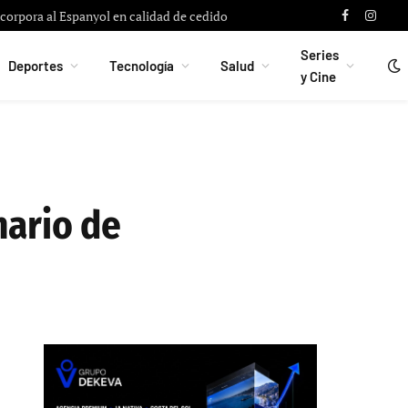
con Alberto Flores para reforzar la portería
Facebook
Instag
Series
Deportes
Tecnología
Salud
y Cine
nario de