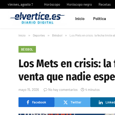
viernes, agosto 7
Horóscopo
Horóscopo negro
Recetas
Inicio
Política
Inicio
»
Deportes
»
Béisbol
»
Los Mets en crisis: la fecha límite
BÉISBOL
Los Mets en crisis: la
venta que nadie esp
mayo 15, 2026
No hay comentarios
4 minutos
Facebook
Twitter
Linked