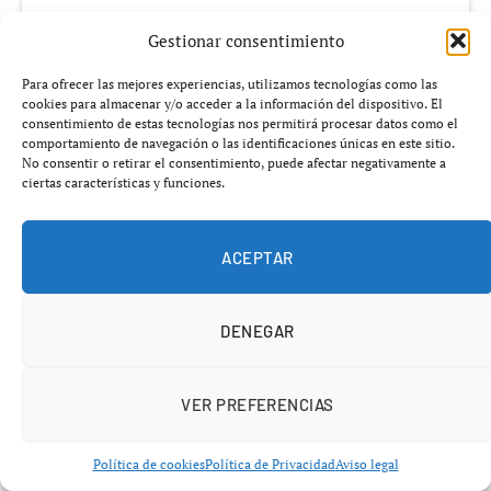
Gestionar consentimiento
Para ofrecer las mejores experiencias, utilizamos tecnologías como las
cookies para almacenar y/o acceder a la información del dispositivo. El
consentimiento de estas tecnologías nos permitirá procesar datos como el
comportamiento de navegación o las identificaciones únicas en este sitio.
No consentir o retirar el consentimiento, puede afectar negativamente a
ciertas características y funciones.
ACEPTAR
Añádenos en Google
DENEGAR
Lo que parecía una diferencia menor entre especies
humanas podría cambiar lo que sabemos sobre nuestra
VER PREFERENCIAS
propia evolución.
Un bebé de hace más de
50 000 años
está obligando a
Política de cookies
Política de Privacidad
Aviso legal