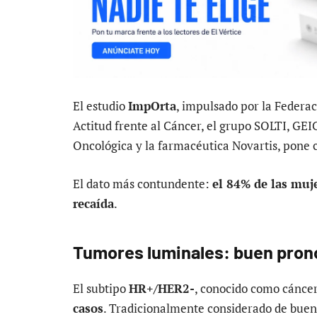
El estudio
ImpOrta
, impulsado por la Federa
Actitud frente al Cáncer, el grupo SOLTI, GE
Oncológica y la farmacéutica Novartis, pone c
El dato más contundente:
el 84% de las muj
recaída
.
Tumores luminales: buen pronó
El subtipo
HR+/HER2-
, conocido como cáncer
casos
. Tradicionalmente considerado de buen 