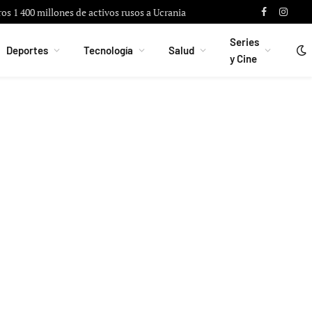
ros 1 400 millones de activos rusos a Ucrania
Facebook
Instag
Series
Deportes
Tecnología
Salud
y Cine