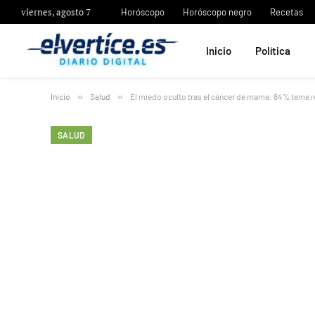
viernes, agosto 7
Horóscopo
Horóscopo negro
Recetas
Inicio
Política
Inicio
»
Salud
»
El miedo oculto tras el cáncer de mama: 84% teme 
SALUD