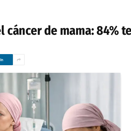
 el cáncer de mama: 84% t
In