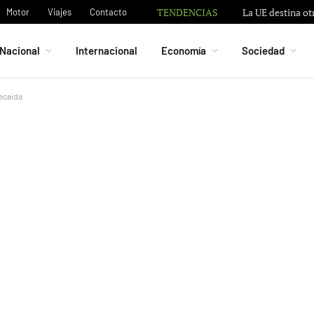
TENDENCIAS
La UE destina ot
Motor
Viajes
Contacto
Nacional
Internacional
Economía
Sociedad
recaída