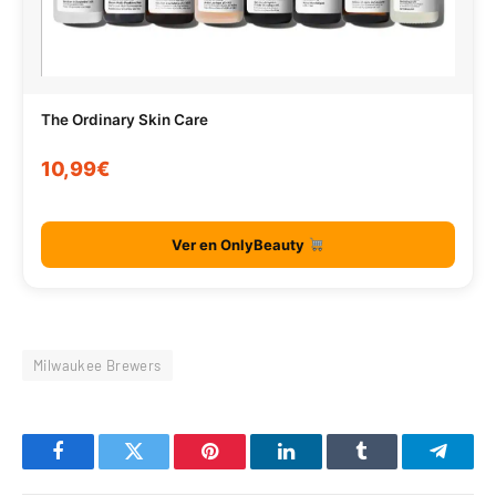
The Ordinary Skin Care
10,99€
Ver en OnlyBeauty
Milwaukee Brewers
Facebook
Twitter
Pinterest
LinkedIn
Tumblr
Telegr