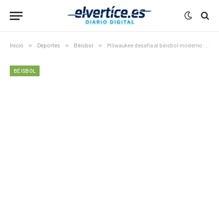
Inicio
»
Deportes
»
Béisbol
»
Milwaukee desafía al béisbol moderno: gana sin jonrones y rompe todas las reglas
BÉISBOL