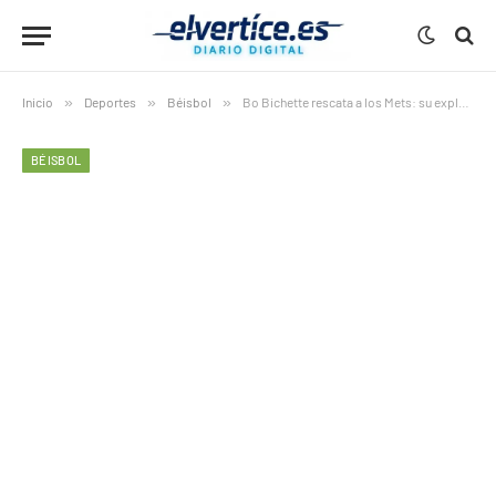
Inicio
»
Deportes
»
Béisbol
»
Bo Bichette rescata a los Mets: su explosión ofensiva cambia el rumbo de Nueva York
BÉISBOL