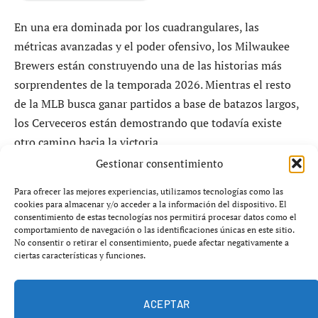
En una era dominada por los cuadrangulares, las
métricas avanzadas y el poder ofensivo, los Milwaukee
Brewers están construyendo una de las historias más
sorprendentes de la temporada 2026. Mientras el resto
de la MLB busca ganar partidos a base de batazos largos,
los Cerveceros están demostrando que todavía existe
otro camino hacia la victoria.
Gestionar consentimiento
Su fórmula parece sacada de un manual de béisbol de
Para ofrecer las mejores experiencias, utilizamos tecnologías como las
hace varias décadas, pero está funcionando mejor que
cookies para almacenar y/o acceder a la información del dispositivo. El
nunca.
consentimiento de estas tecnologías nos permitirá procesar datos como el
comportamiento de navegación o las identificaciones únicas en este sitio.
No consentir o retirar el consentimiento, puede afectar negativamente a
ciertas características y funciones.
ACEPTAR