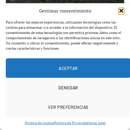
Gestionar consentimiento
El PP carga contra el Gobierno por los
Para ofrecer las mejores experiencias, utilizamos tecnologías como las
hidroaviones: 22,8 millones adjudicados y
cookies para almacenar y/o acceder a la información del dispositivo. El
ningún aparato modernizado
consentimiento de estas tecnologías nos permitirá procesar datos como el
comportamiento de navegación o las identificaciones únicas en este sitio.
agosto 9, 2026
No consentir o retirar el consentimiento, puede afectar negativamente a
ciertas características y funciones.
ACEPTAR
DENEGAR
VER PREFERENCIAS
Política de cookies
Política de Privacidad
Aviso legal