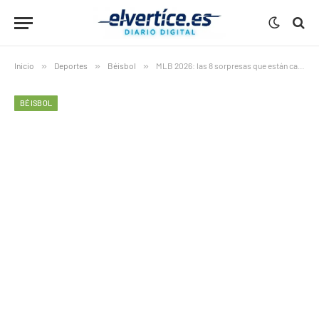
Inicio
»
Deportes
»
Béisbol
»
MLB 2026: las 8 sorpresas que están cambiando por completo la temporada
BÉISBOL