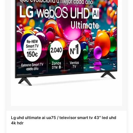
Lg uhd ultimate ai ua75 / televisor smart tv 43″ led uhd
4k hdr