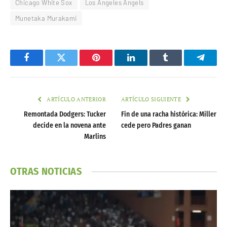
Chicago White Sox
Los Angeles Angels
Munetaka Murakami
Facebook
Twitter
Pinterest
LinkedIn
Tumblr
Telegr
ARTÍCULO ANTERIOR
ARTÍCULO SIGUIENTE
Remontada Dodgers: Tucker
Fin de una racha histórica: Miller
decide en la novena ante
cede pero Padres ganan
Marlins
OTRAS NOTICIAS