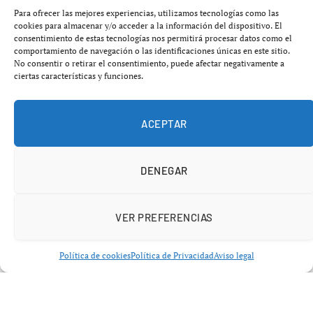
Para ofrecer las mejores experiencias, utilizamos tecnologías como las
Los
Los Angeles Dodgers
lograron una sufrida victoria
cookies para almacenar y/o acceder a la información del dispositivo. El
por
5-4
frente a los
Miami Marlins
gracias a un
hit de
consentimiento de estas tecnologías nos permitirá procesar datos como el
comportamiento de navegación o las identificaciones únicas en este sitio.
oro en la novena entrada
de
Kyle Tucker
, que dejó en
No consentir o retirar el consentimiento, puede afectar negativamente a
el terreno al rival en el
Dodger Stadium
.
ciertas características y funciones.
ACEPTAR
DENEGAR
VER PREFERENCIAS
Política de cookies
Política de Privacidad
Aviso legal
El triunfo llegó tras una remontada in extremis, en un
partido que parecía complicarse tras una actuación poco