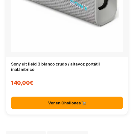
Sony ult field 3 blanco crudo / altavoz portátil
inalámbrico
140,00€
Ver en Chollones