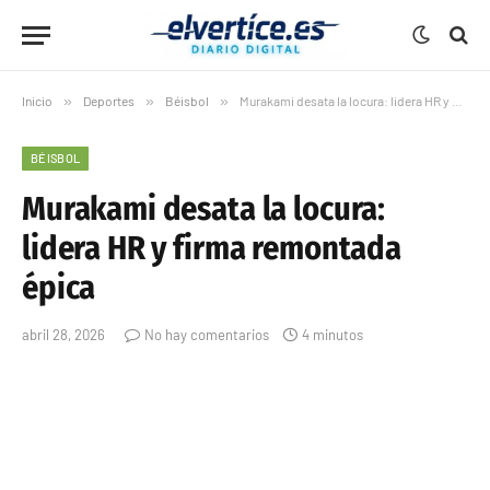
Inicio
»
Deportes
»
Béisbol
»
Murakami desata la locura: lidera HR y firma remontada épica
BÉISBOL
Murakami desata la locura:
lidera HR y firma remontada
épica
abril 28, 2026
No hay comentarios
4 minutos