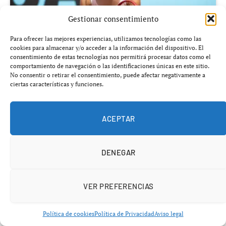
Gestionar consentimiento
Para ofrecer las mejores experiencias, utilizamos tecnologías como las
cookies para almacenar y/o acceder a la información del dispositivo. El
consentimiento de estas tecnologías nos permitirá procesar datos como el
comportamiento de navegación o las identificaciones únicas en este sitio.
No consentir o retirar el consentimiento, puede afectar negativamente a
ciertas características y funciones.
Añádenos en Google
ACEPTAR
El tenis femenino vuelve a presenciar el nacimiento de
una posible superestrella. En un circuito cada vez más
DENEGAR
exigente y globalizado, la estadounidense
Iva Jovic
se
está consolidando como uno de los nombres más
prometedores del deporte mundial… y lo está haciendo a
VER PREFERENCIAS
una velocidad que ella misma reconoce como difícil de
asimilar.
Política de cookies
Política de Privacidad
Aviso legal