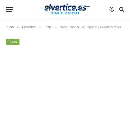
Inicio
»
Deportes
»
Tenis
»
Nadal, Sinner, Bellingham y Courtois revolucionan el Bernabéu en un evento histórico del Madrid Open
TENIS