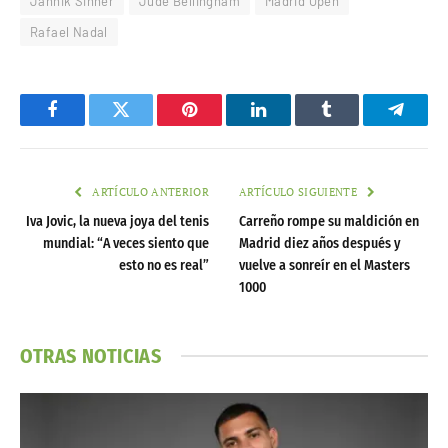
Jannik Sinner
Jude Bellingham
Madrid Open
Rafael Nadal
Facebook
Twitter
Pinterest
LinkedIn
Tumblr
Telegr
ARTÍCULO ANTERIOR
ARTÍCULO SIGUIENTE
Iva Jovic, la nueva joya del tenis
Carreño rompe su maldición en
mundial: “A veces siento que
Madrid diez años después y
esto no es real”
vuelve a sonreír en el Masters
1000
OTRAS NOTICIAS