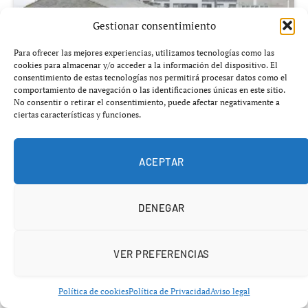
Gestionar consentimiento
Para ofrecer las mejores experiencias, utilizamos tecnologías como las
cookies para almacenar y/o acceder a la información del dispositivo. El
consentimiento de estas tecnologías nos permitirá procesar datos como el
comportamiento de navegación o las identificaciones únicas en este sitio.
No consentir o retirar el consentimiento, puede afectar negativamente a
ciertas características y funciones.
ACEPTAR
DENEGAR
Añádenos en Google
Un hombre ha sido arrestado en Lugo tras una serie
VER PREFERENCIAS
de robos en comercios y supermercados, además de
hurtos mediante el método de la «siembra», que
Política de cookies
Política de Privacidad
Aviso legal
incluye estafas con tarjetas de crédito.