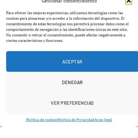
Gestionar consentimiento
Para ofrecer las mejores experiencias, utilizamos tecnologías como las
cookies para almacenar y/o acceder a la información del dispositivo. El
consentimiento de estas tecnologías nos permitirá procesar datos como el
comportamiento de navegación o las identificaciones únicas en este sitio.
No consentir o retirar el consentimiento, puede afectar negativamente a
ciertas características y funciones.
ACEPTAR
DENEGAR
VER PREFERENCIAS
CULTURA
Crisis patrimonial en A Coruña:
Política de cookies
Política de Privacidad
Aviso legal
exigen salvar los frescos de