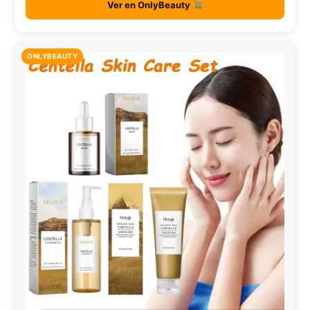
Ver en OnlyBeauty
ONLYBEAUTY