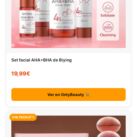
Set facial AHA+BHA de Biying
19,99€
Ver en OnlyBeauty
ONLYBEAUTY