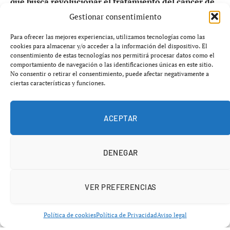
que busca revolucionar el tratamiento del cáncer de
pulmón mediante tecnología avanzada y medicina
Gestionar consentimiento
personalizada.
Para ofrecer las mejores experiencias, utilizamos tecnologías como las
cookies para almacenar y/o acceder a la información del dispositivo. El
Navarra vuelve a situarse en el mapa de la
consentimiento de estas tecnologías nos permitirá procesar datos como el
comportamiento de navegación o las identificaciones únicas en este sitio.
innovación médica europea.
En un momento en el que
No consentir o retirar el consentimiento, puede afectar negativamente a
España arrastra importantes problemas estructurales en
ciertas características y funciones.
sanidad, la
Clínica Universidad de Navarra
ha logrado
posicionarse como referente internacional tras ser
ACEPTAR
elegida como el único hospital español que participará
en un ambicioso proyecto europeo centrado en la lucha
contra el cáncer de pulmón.
DENEGAR
VER PREFERENCIAS
Política de cookies
Política de Privacidad
Aviso legal