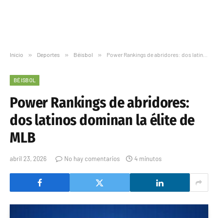
Inicio
»
Deportes
»
Béisbol
»
Power Rankings de abridores: dos latinos dominan la élite de MLB
BÉISBOL
Power Rankings de abridores:
dos latinos dominan la élite de
MLB
abril 23, 2026
No hay comentarios
4 minutos