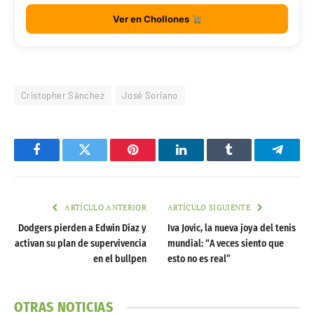
Ver en Chollones
Cristopher Sánchez
José Soriano
Facebook
Twitter
Pinterest
LinkedIn
Tumblr
Telegr
ARTÍCULO ANTERIOR
ARTÍCULO SIGUIENTE
Dodgers pierden a Edwin Díaz y
Iva Jovic, la nueva joya del tenis
activan su plan de supervivencia
mundial: “A veces siento que
en el bullpen
esto no es real”
OTRAS NOTICIAS