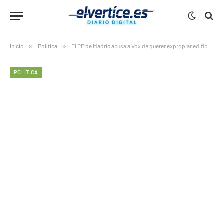
Inicio
»
Política
»
El PP de Madrid acusa a Vox de querer expropiar edificios: 4 claves esenciales del duro choque por la vivienda social
POLÍTICA