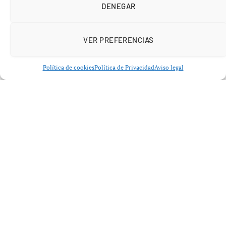
DENEGAR
VER PREFERENCIAS
Política de cookies
Política de Privacidad
Aviso legal
Añádenos en Google
Educación y sindicatos siguen sin acuerdo
en la
Comunitat Valenciana y el conflicto educativo continúa
escalando tras una nueva reunión sin avances
significativos entre la Conselleria y las organizaciones