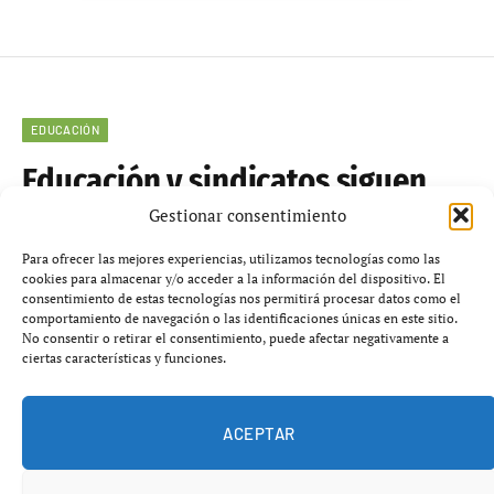
EDUCACIÓN
Educación y sindicatos siguen
sin acuerdo: 5 claves esenciales
Gestionar consentimiento
de la huelga que paraliza la
Para ofrecer las mejores experiencias, utilizamos tecnologías como las
cookies para almacenar y/o acceder a la información del dispositivo. El
Comunitat Valenciana
consentimiento de estas tecnologías nos permitirá procesar datos como el
comportamiento de navegación o las identificaciones únicas en este sitio.
No consentir o retirar el consentimiento, puede afectar negativamente a
mayo 15, 2026
No hay comentarios
6 minutos
ciertas características y funciones.
ACEPTAR