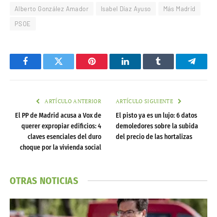
Alberto González Amador
Isabel Díaz Ayuso
Más Madrid
PSOE
Facebook
Twitter
Pinterest
LinkedIn
Tumblr
Telegr
ARTÍCULO ANTERIOR
ARTÍCULO SIGUIENTE
El PP de Madrid acusa a Vox de
El pisto ya es un lujo: 6 datos
querer expropiar edificios: 4
demoledores sobre la subida
claves esenciales del duro
del precio de las hortalizas
choque por la vivienda social
OTRAS NOTICIAS