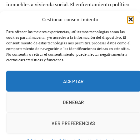
inmuebles a vivienda social. El enfrentamiento político
se produjo durante el pleno ordinario de la Junta
Gestionar consentimiento
Municipal de Centro y ha abierto una nueva brecha entre
populares y Vox en uno de los debates más sensibles de
Para ofrecer las mejores experiencias, utilizamos tecnologías como las
la política madrileña: la vivienda y la propiedad privada.
cookies para almacenar y/o acceder a la información del dispositivo. El
consentimiento de estas tecnologías nos permitirá procesar datos como el
comportamiento de navegación o las identificaciones únicas en este sitio.
La polémica estalló después de que el concejal
No consentir o retirar el consentimiento, puede afectar negativamente a
ciertas características y funciones.
presidente del distrito Centro, Carlos Segura Gutiérrez,
criticara duramente la postura de Vox por respaldar
parcialmente una iniciativa que incluía la posible
ACEPTAR
expropiación de varios edificios para destinarlos a
alquiler social.
DENEGAR
VER PREFERENCIAS