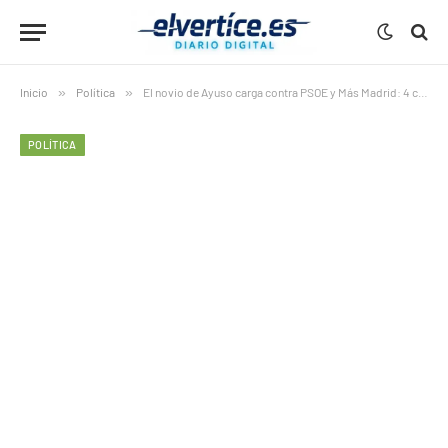
Inicio
»
Política
»
El novio de Ayuso carga contra PSOE y Más Madrid: 4 claves esenciales de su declaración ante la juez
POLÍTICA