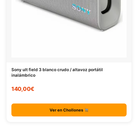
Sony ult field 3 blanco crudo / altavoz portátil
inalámbrico
140,00€
Ver en Chollones