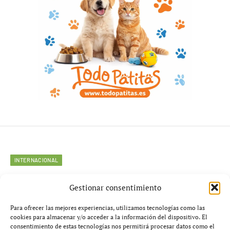
INTERNACIONAL
Guerra en Ucrania 2026 cambia
Gestionar consentimiento
el rumbo: 35.000 bajas rusas
Para ofrecer las mejores experiencias, utilizamos tecnologías como las
mensuales y avances clave de
cookies para almacenar y/o acceder a la información del dispositivo. El
consentimiento de estas tecnologías nos permitirá procesar datos como el