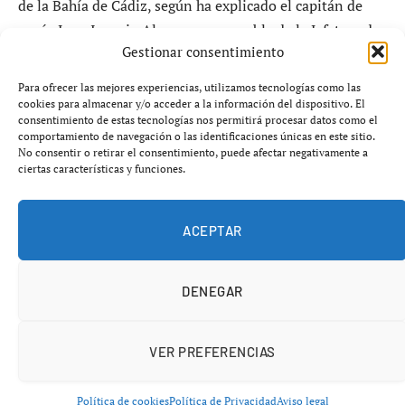
de la Bahía de Cádiz, según ha explicado el capitán de
navío Juan Ignacio Alonso, responsable de la Jefatura de
Gestionar consentimiento
Mantenimiento del Arsenal gaditano.
Para ofrecer las mejores experiencias, utilizamos tecnologías como las
El
binomio estratégico Armada y empresas de Cádiz
cookies para almacenar y/o acceder a la información del dispositivo. El
consentimiento de estas tecnologías nos permitirá procesar datos como el
2026
representa una alianza consolidada entre la
comportamiento de navegación o las identificaciones únicas en este sitio.
Armada Española y el tejido empresarial local, que
No consentir o retirar el consentimiento, puede afectar negativamente a
ciertas características y funciones.
gestiona contratos millonarios y garantiza la
operatividad de los buques militares más importantes
del país.
ACEPTAR
DENEGAR
VER PREFERENCIAS
Política de cookies
Política de Privacidad
Aviso legal