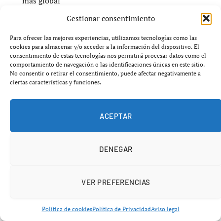
más global
Gestionar consentimiento
Estas grietas no cuestionan el presente de Apple, pero sí
Para ofrecer las mejores experiencias, utilizamos tecnologías como las
su capacidad de mantener el mismo ritmo de
cookies para almacenar y/o acceder a la información del dispositivo. El
innovación en la próxima década
.
consentimiento de estas tecnologías nos permitirá procesar datos como el
comportamiento de navegación o las identificaciones únicas en este sitio.
No consentir o retirar el consentimiento, puede afectar negativamente a
ciertas características y funciones.
Un relevo que va más allá de una
persona
ACEPTAR
El posible cambio de liderazgo no es solo una cuestión
de nombres, sino de modelo. La transición desde la etapa
DENEGAR
de Cook plantea una pregunta estratégica:
¿debe Apple seguir optimizando su modelo actual o
arriesgarse a una transformación más profunda?
VER PREFERENCIAS
El perfil de Ternus, más técnico que visionario en
Política de cookies
Política de Privacidad
Aviso legal
términos comerciales, abre el debate sobre qué tipo de