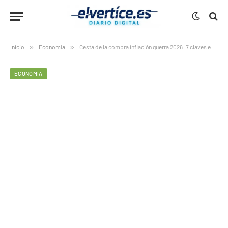
Inicio
»
Economía
»
Cesta de la compra inflación guerra 2026: 7 claves esenciales del aviso urgente de Aecoc sobre subidas inevitables
ECONOMÍA