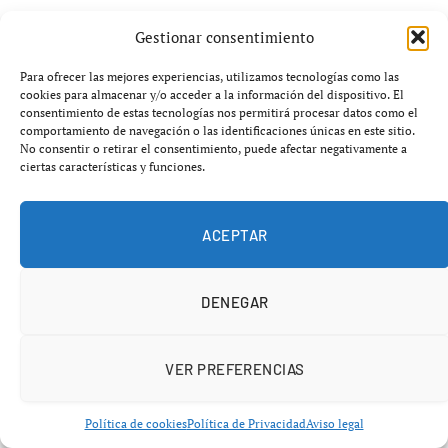
Una vez estabilizada y evacuada la víctima, fue
Gestionar consentimiento
trasladada en ambulancia al centro hospitalario de
Para ofrecer las mejores experiencias, utilizamos tecnologías como las
referencia para recibir atención especializada. Hasta el
cookies para almacenar y/o acceder a la información del dispositivo. El
lugar también se desplazaron sus hijos, que
consentimiento de estas tecnologías nos permitirá procesar datos como el
comportamiento de navegación o las identificaciones únicas en este sitio.
acompañaron a la mujer durante el proceso de
No consentir o retirar el consentimiento, puede afectar negativamente a
asistencia.
ciertas características y funciones.
Una realidad recurrente: accesos
ACEPTAR
complicados en entornos naturales
DENEGAR
Este tipo de incidentes reabre el debate sobre la
falta de
accesibilidad en enclaves naturales costeros
, donde
los servicios de emergencia dependen en muchas
VER PREFERENCIAS
ocasiones de intervenciones manuales prolongadas
debido a la ausencia de infraestructuras adecuadas.
Política de cookies
Política de Privacidad
Aviso legal