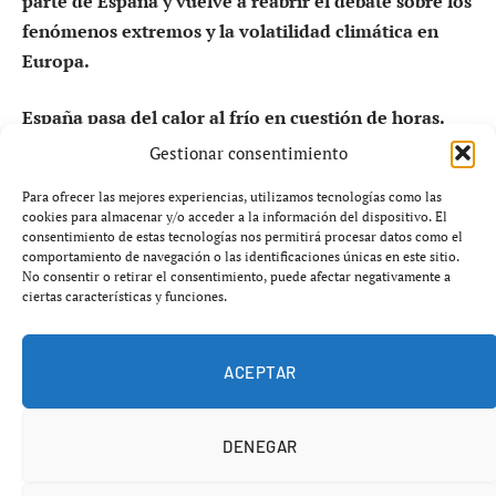
parte de España y vuelve a reabrir el debate sobre los
fenómenos extremos y la volatilidad climática en
Europa.
España pasa del calor al frío en cuestión de horas.
Cuando muchos ciudadanos ya daban por iniciada la
Gestionar consentimiento
estabilidad primaveral, una entrada de aire polar
Para ofrecer las mejores experiencias, utilizamos tecnologías como las
asociada a movimientos atmosféricos en el entorno de
cookies para almacenar y/o acceder a la información del dispositivo. El
Groenlandia ha provocado un brusco cambio
consentimiento de estas tecnologías nos permitirá procesar datos como el
comportamiento de navegación o las identificaciones únicas en este sitio.
meteorológico que afectará a buena parte del país.
No consentir o retirar el consentimiento, puede afectar negativamente a
ciertas características y funciones.
ACEPTAR
DENEGAR