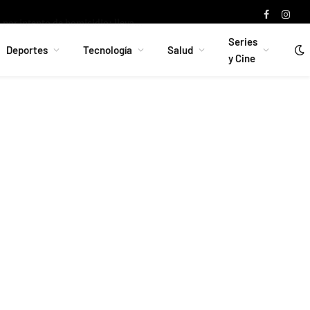
u futuro en el Betis tras la pretemporada 2024
Facebook
Instag
Series
Deportes
Tecnología
Salud
y Cine