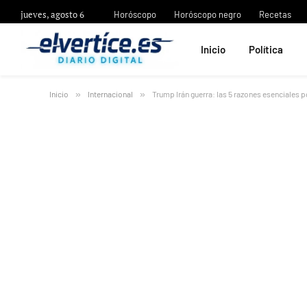
jueves, agosto 6
Horóscopo
Horóscopo negro
Recetas
Inicio
Política
Inicio
»
Internacional
»
Trump Irán guerra: las 5 razones esenciales p