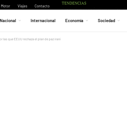
TENDENCIAS
Nelson Deossa y s
Motor
Viajes
Contacto
Nacional
Internacional
Economía
Sociedad
or las que EEUU rechaza el plan de paz iraní