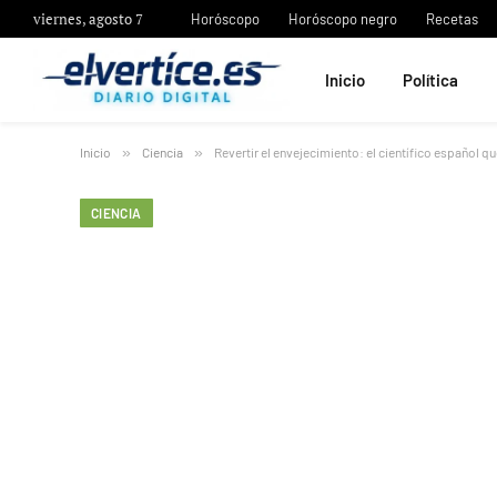
viernes, agosto 7
Horóscopo
Horóscopo negro
Recetas
Inicio
Política
Inicio
»
Ciencia
»
Revertir el envejecimiento: el científico español qu
CIENCIA