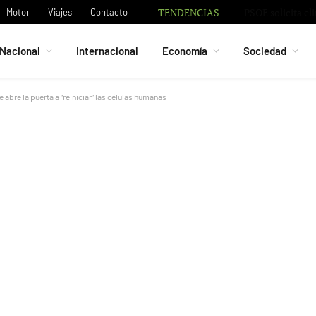
TENDENCIAS
Motor
Viajes
Contacto
Nacional
Internacional
Economía
Sociedad
e abre la puerta a “reiniciar” las células humanas