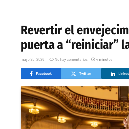
Revertir el envejecim
puerta a “reiniciar” 
mayo 25, 2026
No hay comentarios
4 minutos
Facebook
Twitter
Linked