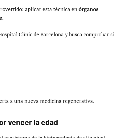
rovertido: aplicar esta técnica en
órganos
e
.
 Hospital Clínic de Barcelona y busca comprobar si
 puerta a una nueva medicina regenerativa.
por vencer la edad
l ecosistema de la biotecnología de alto nivel,