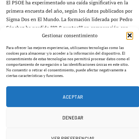
El PSOE ha experimentado una caída significativa en la
primera encuesta del año, según los datos publicados por
Sigma Dos en El Mundo. La formación liderada por Pedro
Sánchez ha perdido **0,8 puntos** en comparación con
Gestionar consentimiento
el mes anterior, situándose en un **26,5%** de intención
de voto. Este es el porcentaje más bajo desde el inicio de
Para ofrecer las mejores experiencias, utilizamos tecnologías como las
la legislatura, con una pérdida acumulada de más de
cookies para almacenar y/o acceder a la información del dispositivo. El
consentimiento de estas tecnologías nos permitirá procesar datos como el
cinco puntos desde las elecciones de julio de 2023.
comportamiento de navegación o las identificaciones únicas en este sitio.
No consentir o retirar el consentimiento, puede afectar negativamente a
ciertas características y funciones.
El Partido Popular (PP), por su parte, se mantiene como
la fuerza política más fuerte con un **32,7%** de apoyo,
aunque también reporta una ligera bajada de **0,4
ACEPTAR
puntos** en el último mes. De acuerdo con los datos, el
PP tendría **141 diputados**, es decir, **34 escaños**
DENEGAR
más que el PSOE, que contaría con **107 escaños**.
VER PREFERENCIAS