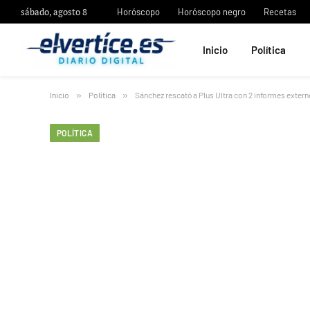
sábado, agosto 8
Horóscopo
Horóscopo negro
Recetas
Inicio
Política
Inicio
»
Política
»
Sánchez rescató a Plus Ultra con 2 informes externo
POLÍTICA