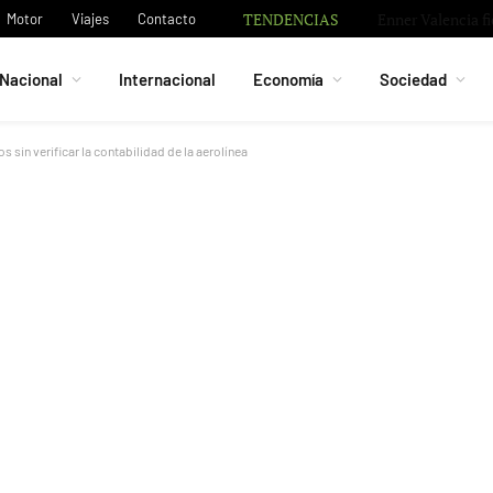
TENDENCIAS
Fallece Jorge Mes
Motor
Viajes
Contacto
Nacional
Internacional
Economía
Sociedad
s sin verificar la contabilidad de la aerolínea