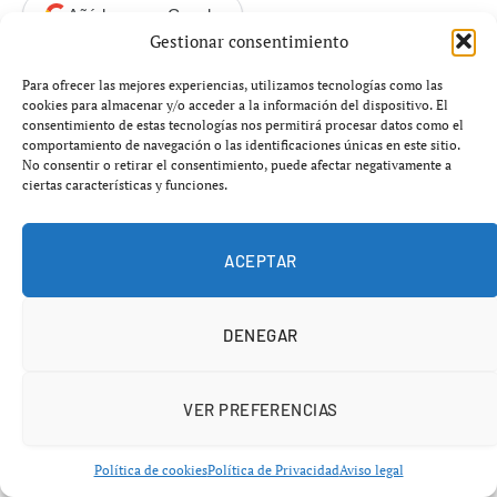
Añádenos en Google
Gestionar consentimiento
La tragedia en aguas de
Huelva
reabre la herida de
Para ofrecer las mejores experiencias, utilizamos tecnologías como las
cookies para almacenar y/o acceder a la información del dispositivo. El
Barbate
: asociaciones de la Guardia Civil denuncian que
consentimiento de estas tecnologías nos permitirá procesar datos como el
Interior ignoró alertas previas
sobre el riesgo de
comportamiento de navegación o las identificaciones únicas en este sitio.
No consentir o retirar el consentimiento, puede afectar negativamente a
enfrentar pequeñas zódiacs a
narcolanchas
mucho más
ciertas características y funciones.
potentes.
ACEPTAR
Dos guardias civiles muertos en una
persecución contra el narcotráfico
DENEGAR
La muerte de
dos guardias civiles
durante una
persecución a una
narcolancha
en aguas de
Huelva
ha
VER PREFERENCIAS
desatado una nueva oleada de indignación contra el
Ministerio del Interior. Los agentes fallecieron tras la
Política de cookies
Política de Privacidad
Aviso legal
colisión de dos embarcaciones del
Servicio Marítimo de