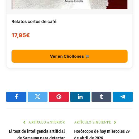
Relatos cortos de café
17,95€
Ver en Chollones
Facebook
Twitter
Pinterest
LinkedIn
Tumblr
Telegr
ARTÍCULO ANTERIOR
ARTÍCULO SIGUIENTE
El test de inteligencia artificial
Horóscopo de hoy miércoles 29
de Samsung para detectar
de abril de 2026