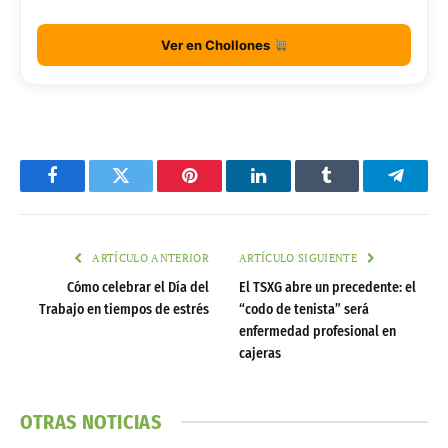
Ver en Chollones
Facebook
Twitter
Pinterest
LinkedIn
Tumblr
Telegr
ARTÍCULO ANTERIOR
ARTÍCULO SIGUIENTE
Cómo celebrar el Día del
El TSXG abre un precedente: el
Trabajo en tiempos de estrés
“codo de tenista” será
enfermedad profesional en
cajeras
OTRAS NOTICIAS