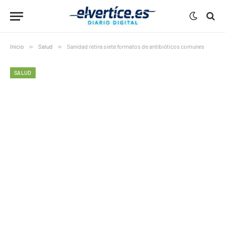
Inicio
»
Salud
»
Sanidad retira siete formatos de antibióticos comunes
SALUD