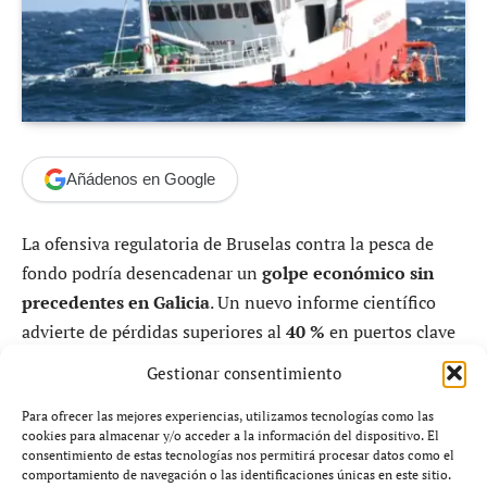
Añádenos en Google
La ofensiva regulatoria de Bruselas contra la pesca de
fondo podría desencadenar un
golpe económico sin
precedentes en Galicia
. Un nuevo informe científico
advierte de pérdidas superiores al
40 %
en puertos clave
si la Unión Europea endurece aún más las restricciones.
Gestionar consentimiento
Para ofrecer las mejores experiencias, utilizamos tecnologías como las
Un veto europeo que asfixia al sector
cookies para almacenar y/o acceder a la información del dispositivo. El
consentimiento de estas tecnologías nos permitirá procesar datos como el
pesquero
comportamiento de navegación o las identificaciones únicas en este sitio.