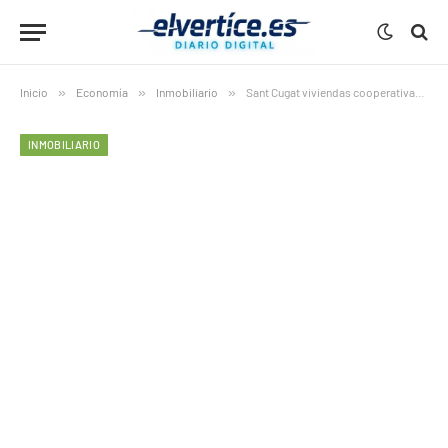
Inicio
»
Economía
»
Inmobiliario
»
Sant Cugat viviendas cooperativas asequibles 2026: 26 proyectos esenciales en Can Mates con impulso clave y modelo sostenible
INMOBILIARIO