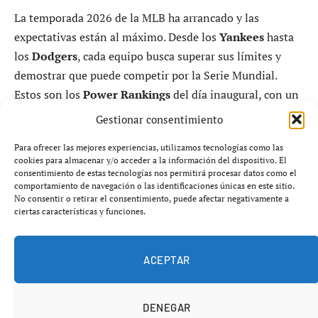
La temporada 2026 de la MLB ha arrancado y las
expectativas están al máximo. Desde los
Yankees
hasta
los
Dodgers
, cada equipo busca superar sus límites y
demostrar que puede competir por la Serie Mundial.
Estos son los
Power Rankings
del día inaugural, con un
análisis crítico de lo que puede esperarse de los 30
Gestionar consentimiento
equipos.
Para ofrecer las mejores experiencias, utilizamos tecnologías como las
cookies para almacenar y/o acceder a la información del dispositivo. El
consentimiento de estas tecnologías nos permitirá procesar datos como el
Dodgers siguen dominando, pero la
comportamiento de navegación o las identificaciones únicas en este sitio.
competencia aprieta
No consentir o retirar el consentimiento, puede afectar negativamente a
ciertas características y funciones.
Los
Dodgers
mantienen su posición de favoritos tras
una temporada 2025 brillante. Su alineación sigue
ACEPTAR
siendo temible, y los fanáticos esperan que el equipo no
solo repita, sino que consolide su dominio en la liga.
DENEGAR