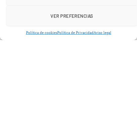
VER PREFERENCIAS
Política de cookies
Política de Privacidad
Aviso legal
Los
Azulejos
, segundos en estos rankings, tienen la
misión clara: olvidar la dolorosa derrota del año pasado
y buscar la revancha. Con talento como
George
Springer
, su ofensiva promete ser explosiva.
Equipos emergentes y estrellas por