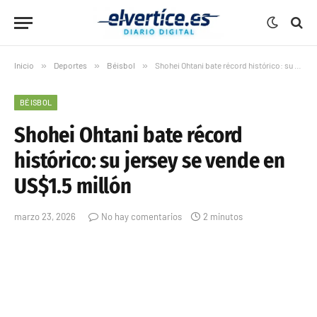
Inicio
»
Deportes
»
Béisbol
»
Shohei Ohtani bate récord histórico: su jersey se vende en US$1.5 millón
BÉISBOL
Shohei Ohtani bate récord
histórico: su jersey se vende en
US$1.5 millón
marzo 23, 2026
No hay comentarios
2 minutos