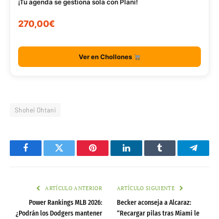
¡Tu agenda se gestiona sola con Plani!
270,00€
Ver en Chollones
Shohei Ohtani
Facebook
Twitter
Pinterest
LinkedIn
Tumblr
Telegr
ARTÍCULO ANTERIOR
ARTÍCULO SIGUIENTE
Power Rankings MLB 2026:
Becker aconseja a Alcaraz:
¿Podrán los Dodgers mantener
“Recargar pilas tras Miami le