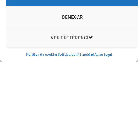
miembros de audiencia comprometidos en
1 000
en los
últimos 30 días.
DENEGAR
Cuando la compañía introdujo su programa de socios
para monetizar contenido de video el año pasado, los
VER PREFERENCIAS
creadores necesitaban haber publicado
12 episodios
,
alcanzar
10 000
horas de consumo en los últimos 30
Política de cookies
Política de Privacidad
Aviso legal
días, y contar con al menos
2 000
personas que
escucharan su contenido en ese mismo período para ser
parte del programa.