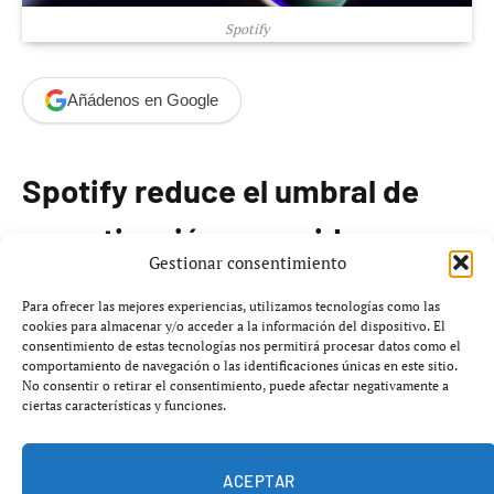
Spotify
Añádenos en Google
Spotify reduce el umbral de
monetización para video
Gestionar consentimiento
podcasts
Para ofrecer las mejores experiencias, utilizamos tecnologías como las
cookies para almacenar y/o acceder a la información del dispositivo. El
consentimiento de estas tecnologías nos permitirá procesar datos como el
Spotify
ha anunciado que reducirá los criterios de
comportamiento de navegación o las identificaciones únicas en este sitio.
elegibilidad para que los podcasters moneticen sus
No consentir o retirar el consentimiento, puede afectar negativamente a
ciertas características y funciones.
videos en la plataforma. A partir de ahora, el número
mínimo de episodios requeridos se establece en
tres
, las
horas de consumo mínimo en
2 000
y el umbral de
ACEPTAR