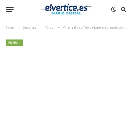
Inicio
»
Deportes
»
Fútbol
»
Villarreal y su Trío de Laterales Izquierdos Deseados
FÚTBOL