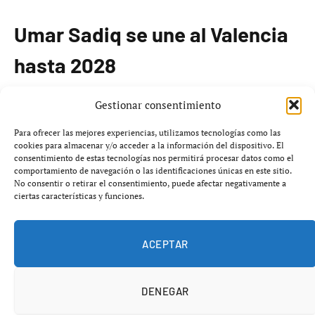
Umar Sadiq se une al Valencia
hasta 2028
El delantero nigeriano
Umar Sadiq
se encuentra en
Gestionar consentimiento
Valencia para formalizar su incorporación al
Valencia CF
Para ofrecer las mejores experiencias, utilizamos tecnologías como las
hasta el año
2028
. El club che llegó a un acuerdo con la
cookies para almacenar y/o acceder a la información del dispositivo. El
consentimiento de estas tecnologías nos permitirá procesar datos como el
Real Sociedad
para el traspaso del futbolista, cuyo valor
comportamiento de navegación o las identificaciones únicas en este sitio.
oscila entre los
3 y 4 millones de euros
, dependiendo
No consentir o retirar el consentimiento, puede afectar negativamente a
ciertas características y funciones.
de las cláusulas por objetivos establecidas en su
contrato.
ACEPTAR
Sadiq se despidió de sus compañeros en la Real Sociedad
antes de emprender su viaje hacia la Comunidad
DENEGAR
Valenciana. El delantero ha recibido el permiso del club
donostiarra para culminar los últimos detalles de su