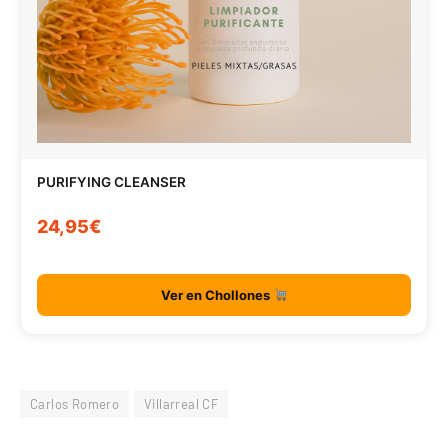
PURIFYING CLEANSER
24,95€
Ver en Chollones
Carlos Romero
Villarreal CF