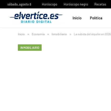
sábado, agosto 8
Horóscopo
Horóscopo negro
Recetas
Inicio
Política
Inicio
»
Economía
»
Inmobiliario
»
La subida del alquiler en 2026
INMOBILIARIO