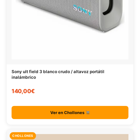
Sony ult field 3 blanco crudo / altavoz portátil
inalámbrico
140,00€
Ver en Chollones
CHOLLONES