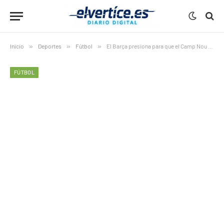
Inicio
»
Deportes
»
Fútbol
»
El Barça presiona para que el Camp Nou acoja la final de la Champions 2029
FÚTBOL