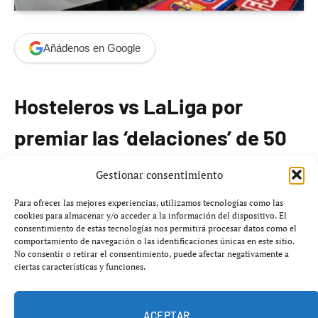
Añádenos en Google
Hosteleros vs LaLiga por
premiar las ‘delaciones’ de 50
€
Gestionar consentimiento
Para ofrecer las mejores experiencias, utilizamos tecnologías como las
Hosteleros de España entran en confrontación
cookies para almacenar y/o acceder a la información del dispositivo. El
abierta con LaLiga tras una polémica medida que
consentimiento de estas tecnologías nos permitirá procesar datos como el
comportamiento de navegación o las identificaciones únicas en este sitio.
fomenta que ciudadanos “chiven” bares por emitir
No consentir o retirar el consentimiento, puede afectar negativamente a
fútbol sin licencia a cambio de 50 €
. El sector denuncia
ciertas características y funciones.
que la campaña no solo es injusta, sino que pone en
riesgo la colaboración con la patronal del fútbol y puede
ACEPTAR