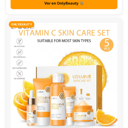
Ver en OnlyBeauty
ONLYBEAUTY