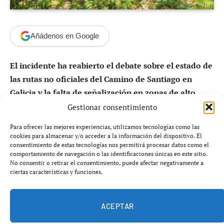
Añádenos en Google
El incidente ha reabierto el debate sobre el estado de
las rutas no oficiales del Camino de Santiago en
Galicia y la falta de señalización en zonas de alto
tránsito senderista.
Gestionar consentimiento
Para ofrecer las mejores experiencias, utilizamos tecnologías como las
Lo que debía ser una jornada de peregrinación
cookies para almacenar y/o acceder a la información del dispositivo. El
alternativa terminó convirtiéndose en una operación de
consentimiento de estas tecnologías nos permitirá procesar datos como el
comportamiento de navegación o las identificaciones únicas en este sitio.
rescate en pleno monte gallego. Un conocido experto del
No consentir o retirar el consentimiento, puede afectar negativamente a
Camino de Santiago acabó atrapado entre maleza y
ciertas características y funciones.
zarzas en una zona de difícil acceso de
Carnota
,
obligando a intervenir a los servicios de emergencia.
ACEPTAR