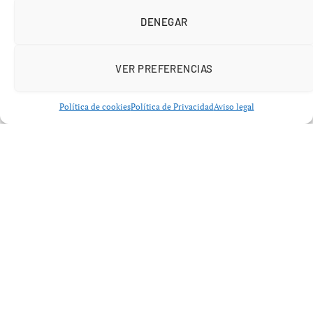
DENEGAR
VER PREFERENCIAS
Política de cookies
Política de Privacidad
Aviso legal
Un recorrido alternativo terminó en
una emergencia
Un senderista que participaba en una ruta alternativa del
Camino de Santiago
tuvo que ser rescatado este
domingo en el monte de
Lariño
, en el municipio
coruñés de
Carnota
, después de perderse en una zona