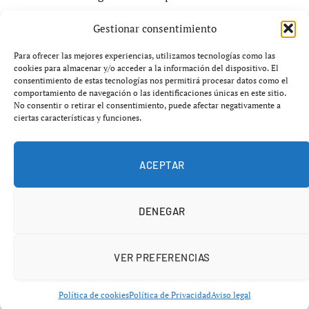
afirmaciones del Gobierno español sobre la inversión en
Gestionar consentimiento
infraestructuras ferroviarias, revelando una serie de
fallos en proyectos que han llevado a consecuencias
Para ofrecer las mejores experiencias, utilizamos tecnologías como las
cookies para almacenar y/o acceder a la información del dispositivo. El
trágicas. A medida que se desentrañan los datos, se
consentimiento de estas tecnologías nos permitirá procesar datos como el
descubre que se han invertido
2 500 millones de euros
comportamiento de navegación o las identificaciones únicas en este sitio.
No consentir o retirar el consentimiento, puede afectar negativamente a
en modernizar la red ferroviaria en los últimos años,
ciertas características y funciones.
pero numerosos expertos indican que esto ha sido
insuficiente para garantizar la seguridad adecuada en
todas las líneas.
ACEPTAR
Un estudio de la
Autoridad Reguladora del
DENEGAR
Transporte
ha señalado que, del total invertido, una
parte significativa ha ido a proyectos que no han
finalizado. Se estima que cerca de
40%
de las obras
VER PREFERENCIAS
programadas están aún en fase de planificación,
generando incertidumbre sobre su finalización y su
Política de cookies
Política de Privacidad
Aviso legal