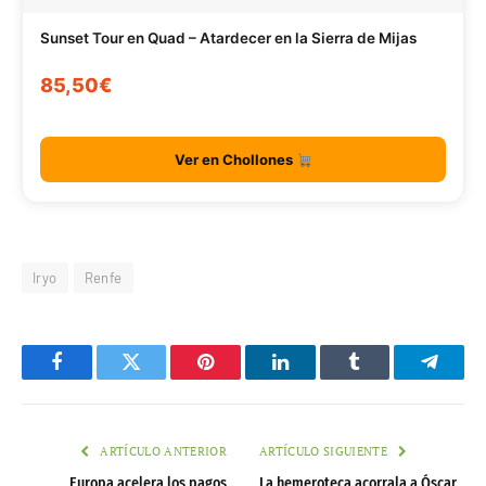
Sunset Tour en Quad – Atardecer en la Sierra de Mijas
85,50€
Ver en Chollones
Iryo
Renfe
Facebook
Twitter
Pinterest
LinkedIn
Tumblr
Telegr
ARTÍCULO ANTERIOR
ARTÍCULO SIGUIENTE
Europa acelera los pagos
La hemeroteca acorrala a Óscar