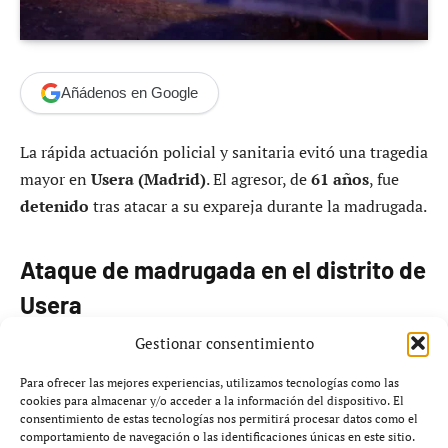
Añádenos en Google
La rápida actuación policial y sanitaria evitó una tragedia
mayor en
Usera (Madrid)
. El agresor, de
61 años
, fue
detenido
tras atacar a su expareja durante la madrugada.
Ataque de madrugada en el distrito de
Usera
Gestionar consentimiento
Un
grave episodio de violencia
sacudió la madrugada
de este
viernes 17 de enero de 2026
el distrito
Para ofrecer las mejores experiencias, utilizamos tecnologías como las
cookies para almacenar y/o acceder a la información del dispositivo. El
madrileño de
Usera
, donde un
hombre de 61 años
consentimiento de estas tecnologías nos permitirá procesar datos como el
atacó con un arma blanca a su
expareja
, causándole
comportamiento de navegación o las identificaciones únicas en este sitio.