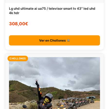
Lg uhd ultimate ai ua75 / televisor smart tv 43″ led uhd
4k hdr
308,00€
Ver en Chollones
CHOLLONES