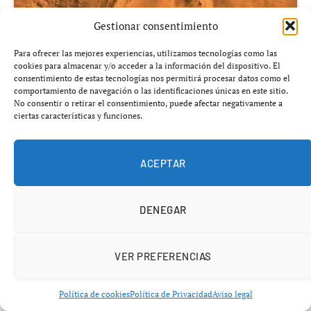
Gestionar consentimiento
Para ofrecer las mejores experiencias, utilizamos tecnologías como las
cookies para almacenar y/o acceder a la información del dispositivo. El
consentimiento de estas tecnologías nos permitirá procesar datos como el
comportamiento de navegación o las identificaciones únicas en este sitio.
No consentir o retirar el consentimiento, puede afectar negativamente a
ciertas características y funciones.
Añádenos en Google
ACEPTAR
Un nuevo estudio basado en datos de la NASA revela que
el planeta rojo no es tan inerte como se creía: una
DENEGAR
anomalía bajo su superficie podría estar acelerando su
giro.
VER PREFERENCIAS
Política de cookies
Política de Privacidad
Aviso legal