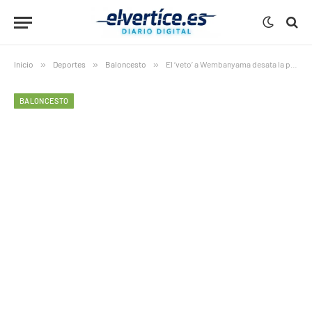
Inicio
»
Deportes
»
Baloncesto
»
El ‘veto’ a Wembanyama desata la polémica: un único votante explica por qué lo dejó fuera del Mejor Quinteto NBA
BALONCESTO