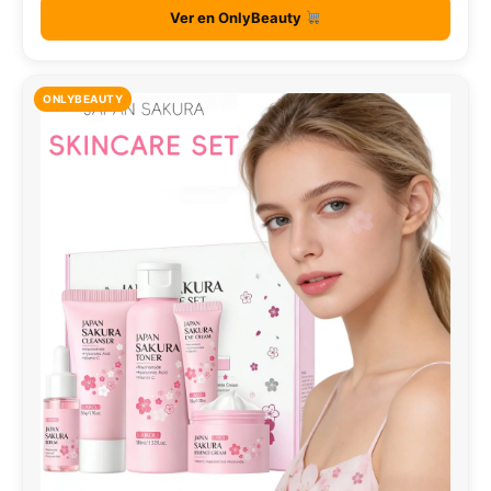
Ver en OnlyBeauty
ONLYBEAUTY