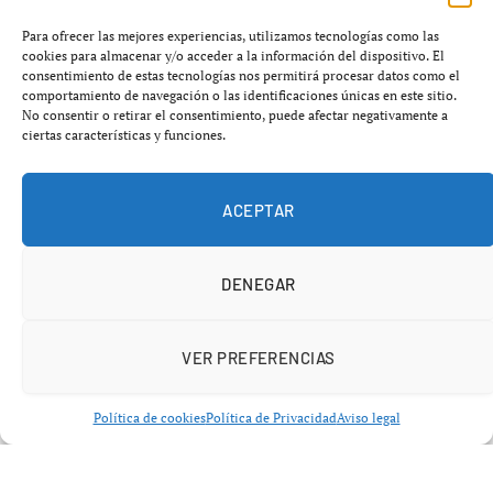
Europa ya no se conforma con desarrollar talento:
Para ofrecer las mejores experiencias, utilizamos tecnologías como las
cookies para almacenar y/o acceder a la información del dispositivo. El
quiere importar prestigio NBA.
El Paris Basketball
consentimiento de estas tecnologías nos permitirá procesar datos como el
habría valorado seriamente la posibilidad de incorporar a
comportamiento de navegación o las identificaciones únicas en este sitio.
No consentir o retirar el consentimiento, puede afectar negativamente a
Steve Kerr
como entrenador del equipo para liderar su
ciertas características y funciones.
proyecto en la Euroliga, una idea que parecía impensable
hace apenas unos años y que refleja hasta qué punto el
ACEPTAR
baloncesto continental está cambiando.
DENEGAR
VER PREFERENCIAS
Política de cookies
Política de Privacidad
Aviso legal