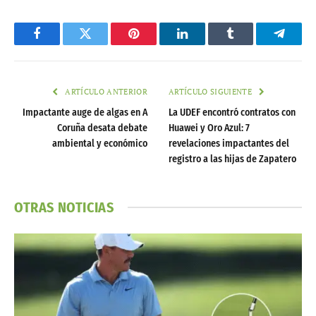
Facebook
Twitter
Pinterest
LinkedIn
Tumblr
Telegr
ARTÍCULO ANTERIOR
ARTÍCULO SIGUIENTE
Impactante auge de algas en A
La UDEF encontró contratos con
Coruña desata debate
Huawei y Oro Azul: 7
ambiental y económico
revelaciones impactantes del
registro a las hijas de Zapatero
OTRAS NOTICIAS