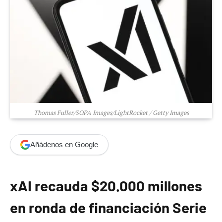
Thomas Fuller/SOPA Images/LightRocket / Getty Images
Añádenos en Google
xAI recauda $20.000 millones
en ronda de financiación Serie