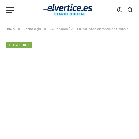
Inicio
»
Tecnología
»
xAI recauda $20.000 millones en ronda de financiación Serie E
TECNOLOGÍA