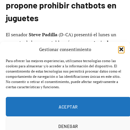
propone prohibir chatbots en
juguetes
El senador
Steve Padilla
(D-CA) presentó el lunes un
proyecto de ley que establecería una
moratoria de
Gestionar consentimiento
cuatro años
sobre la fabricación y venta de juguetes con
capacidades de chatbot de inteligencia artificial para
Para ofrecer las mejores experiencias, utilizamos tecnologías como las
menores de
18 años
. La medida tiene como objetivo
cookies para almacenar y/o acceder a la información del dispositivo. El
consentimiento de estas tecnologías nos permitirá procesar datos como el
proporcionar a los reguladores de seguridad el tiempo
comportamiento de navegación o las identificaciones únicas en este sitio.
necesario para desarrollar normativas que protejan a los
No consentir o retirar el consentimiento, puede afectar negativamente a
ciertas características y funciones.
niños de interacciones potencialmente peligrosas con la
inteligencia artificial.
ACEPTAR
El proyecto de ley, denominado
SB 287
, surge tras un
decreto ejecutivo reciente del expresidente
Trump
que
DENEGAR
instruyó a las agencias federales a impugnar las leyes