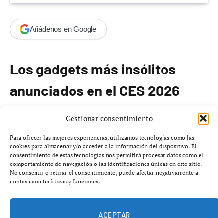
Añádenos en Google
Los gadgets más insólitos
anunciados en el CES 2026
El CES 2026 ha sido testigo de la presentación de
Gestionar consentimiento
diversas innovaciones tecnológicas, destacándose una
Para ofrecer las mejores experiencias, utilizamos tecnologías como las
serie de dispositivos peculiares que muestran la
cookies para almacenar y/o acceder a la información del dispositivo. El
consentimiento de estas tecnologías nos permitirá procesar datos como el
creatividad de los desarrolladores en el sector.
comportamiento de navegación o las identificaciones únicas en este sitio.
No consentir o retirar el consentimiento, puede afectar negativamente a
ciertas características y funciones.
Una compañera de anime holográfica
de Razer
ACEPTAR