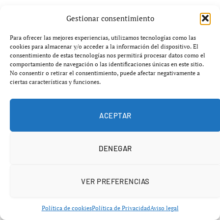
Gestionar consentimiento
BOXEO
Para ofrecer las mejores experiencias, utilizamos tecnologías como las
cookies para almacenar y/o acceder a la información del dispositivo. El
Combate clave: Nery vs Casimero
consentimiento de estas tecnologías nos permitirá procesar datos como el
comportamiento de navegación o las identificaciones únicas en este sitio.
se traslada a Japón
No consentir o retirar el consentimiento, puede afectar negativamente a
ciertas características y funciones.
abril 27, 2026
No hay comentarios
3 minutos
ACEPTAR
DENEGAR
VER PREFERENCIAS
Política de cookies
Política de Privacidad
Aviso legal