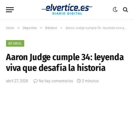
Inicio
»
Deportes
»
Béisbol
»
Aaron Judge cumple 34: leyenda viva que desafía la historia
BÉISBOL
Aaron Judge cumple 34: leyenda
viva que desafía la historia
abril 27, 2026
No hay comentarios
3 minutos