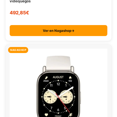
videojuegos
492,85€
Ver en Nagashop→
NAGASHOP