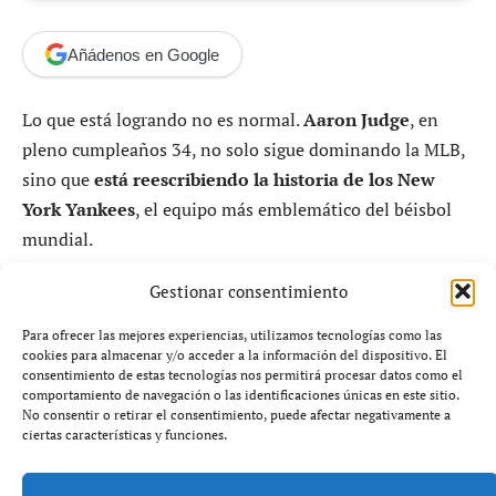
Añádenos en Google
Lo que está logrando no es normal.
Aaron Judge
, en
pleno cumpleaños 34, no solo sigue dominando la MLB,
sino que
está reescribiendo la historia de los New
York Yankees
, el equipo más emblemático del béisbol
mundial.
Gestionar consentimiento
Para ofrecer las mejores experiencias, utilizamos tecnologías como las
cookies para almacenar y/o acceder a la información del dispositivo. El
Un gigante en la franquicia más
consentimiento de estas tecnologías nos permitirá procesar datos como el
comportamiento de navegación o las identificaciones únicas en este sitio.
grande del béisbol
No consentir o retirar el consentimiento, puede afectar negativamente a
ciertas características y funciones.
Hablar de los
New York Yankees
es hablar de leyendas.