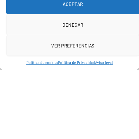
Y en ese selecto club,
Aaron Judge
ya se ha ganado un
ACEPTAR
lugar privilegiado.
DENEGAR
VER PREFERENCIAS
Política de cookies
Política de Privacidad
Aviso legal
Con un
WAR de 63.6
, Judge podría superar en breve a
Derek Jeter
(71.3) y colocarse entre los cinco mejores
jugadores de la historia de la franquicia, junto a nombres
como: