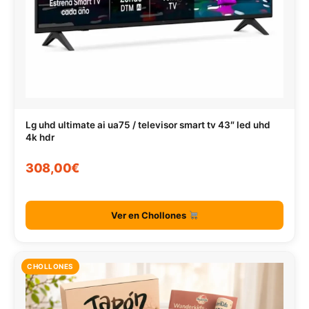
Lg uhd ultimate ai ua75 / televisor smart tv 43″ led uhd
4k hdr
308,00€
Ver en Chollones
CHOLLONES