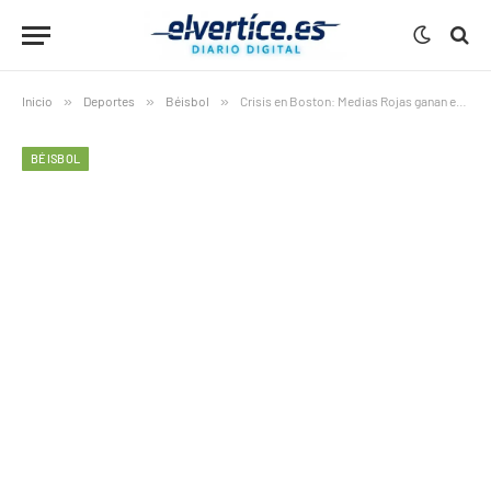
Inicio
»
Deportes
»
Béisbol
»
Crisis en Boston: Medias Rojas ganan en plena revolución interna
BÉISBOL