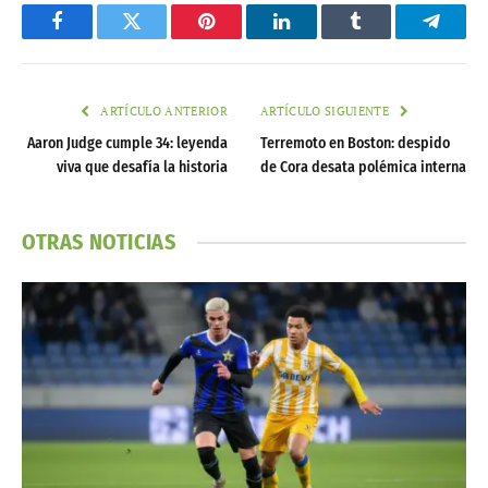
Facebook
Twitter
Pinterest
LinkedIn
Tumblr
Telegr
ARTÍCULO ANTERIOR
ARTÍCULO SIGUIENTE
Aaron Judge cumple 34: leyenda
Terremoto en Boston: despido
viva que desafía la historia
de Cora desata polémica interna
OTRAS NOTICIAS