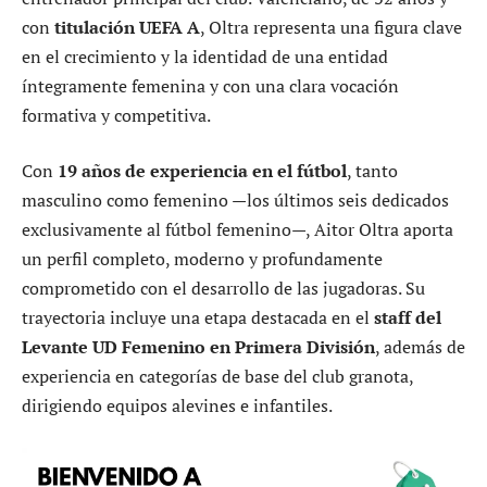
con
titulación UEFA A
, Oltra representa una figura clave
en el crecimiento y la identidad de una entidad
íntegramente femenina y con una clara vocación
formativa y competitiva.
Con
19 años de experiencia en el fútbol
, tanto
masculino como femenino —los últimos seis dedicados
exclusivamente al fútbol femenino—, Aitor Oltra aporta
un perfil completo, moderno y profundamente
comprometido con el desarrollo de las jugadoras. Su
trayectoria incluye una etapa destacada en el
staff del
Levante UD Femenino en Primera División
, además de
experiencia en categorías de base del club granota,
dirigiendo equipos alevines e infantiles.