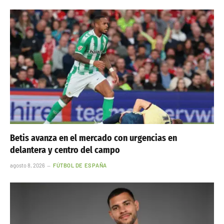
Betis avanza en el mercado con urgencias en
delantera y centro del campo
agosto 8, 2026
FÚTBOL DE ESPAÑA